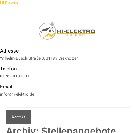
Hi Elektro
EAM
FAQ
KARRIERE
Adresse
Wilhelm-Busch-Straße 3, 31199 Diekholzen
Telefon
0176 84180803
Email
info@hi-elektro.de
Kontakt
Archiv:
Stellenangebote