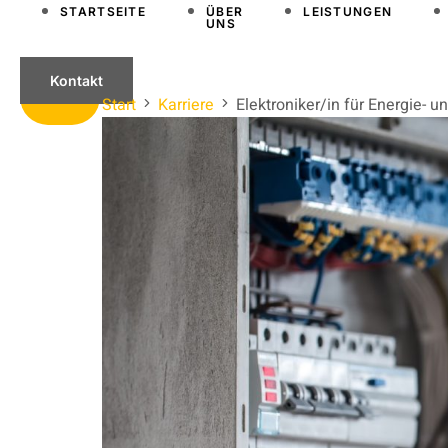
STARTSEITE
ÜBER
LEISTUNGEN
UNS
Kontakt
Start
Karriere
Elektroniker/in für Energie-