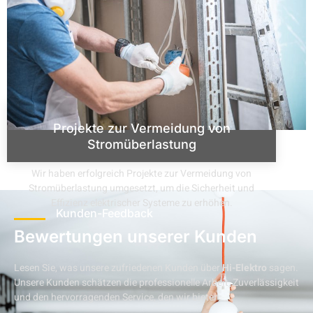
Projekte zur Vermeidung von
Stromüberlastung
Wir haben erfolgreich Projekte zur Vermeidung von
Stromüberlastung umgesetzt, um die Sicherheit und
Effizienz elektrischer Systeme zu erhöhen.
Kunden-Feedback
Bewertungen unserer Kunden
Lesen Sie, was unsere zufriedenen Kunden über
Hi-Elektro
sagen.
Unsere Kunden schätzen die professionelle Arbeit, Zuverlässigkeit
und den hervorragenden Service, den wir bieten.