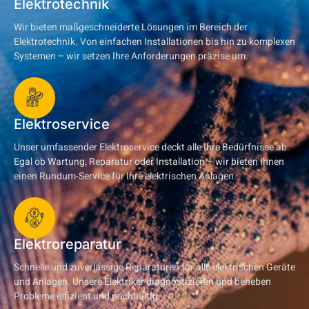
Elektrotechnik
Wir bieten maßgeschneiderte Lösungen im Bereich der
Elektrotechnik. Von einfachen Installationen bis hin zu komplexen
Systemen – wir setzen Ihre Anforderungen präzise um.
Elektroservice
Unser umfassender Elektroservice deckt alle Ihre Bedürfnisse ab.
Egal ob Wartung, Reparatur oder Installation – wir bieten Ihnen
einen Rundum-Service für Ihre elektrischen Anlagen.
Elektroreparatur
Schnelle und zuverlässige Reparaturen für alle elektrischen Geräte
und Anlagen. Unsere Elektriker diagnostizieren und beheben
Probleme effizient und nachhaltig.