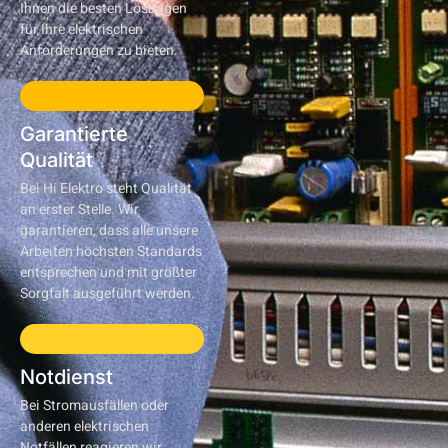
Ihnen die besten Lösungen
für Ihre elektrischen
Anforderungen zu bieten.
Garantierte
Qualität
Bei Hi Elektro steht Qualität
an erster Stelle. Wir
garantieren, dass alle unsere
Arbeiten höchsten Standards
entsprechen und mit größter
Sorgfalt ausgeführt werden.
Notdienst
Bei Stromausfällen oder
anderen elektrischen
Notfällen reagieren wir