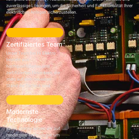
zuverlässige Lösungen, um die Sicherheit und Funktionalität Ihrer
elektrischen Anlagen sicherzustellen.
Zertifiziertes Team
Unser Team bei Hi Elektro
besteht aus
hochqualifizierten und
zertifizierten Elektrikern, die
stets auf dem neuesten
Stand der Technik sind.
Modernste
Technologie
Bei Hi Elektro setzen wir auf
modernste Technologie, um