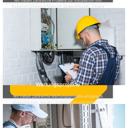
Wir haben zahlreiche Projekte zur Installation von
Kabelnetzwerken erfolgreich abgeschlossen. Unsere
präzise Planung und fachgerechte Umsetzung
gewährleisten eine zuverlässige Netzwerkverbindung.
Read More
Wartungsprojekte
Wir haben zahlreiche Wartungsprojekte erfolgreich
abgeschlossen, die die Langlebigkeit und Sicherheit
elektrischer Anlagen gewährleisten.