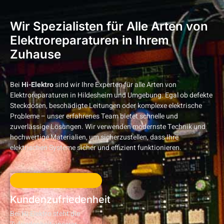
Wir Spezialisten für Alle Arten von
Elektroreparaturen in Ihrem
Zuhause
Bei
Hi-Elektro
sind wir Ihre Experten für alle Arten von
Elektroreparaturen in Hildesheim und Umgebung. Egal ob defekte
Steckdosen, beschädigte Leitungen oder komplexe elektrische
Probleme – unser erfahrenes Team bietet schnelle und
zuverlässige Lösungen. Wir verwenden modernste Technik und
hochwertige Materialien, um sicherzustellen, dass Ihre
elektrischen Systeme sicher und effizient funktionieren.
Kundenzufriedenheit
Bei Hi Elektro steht die