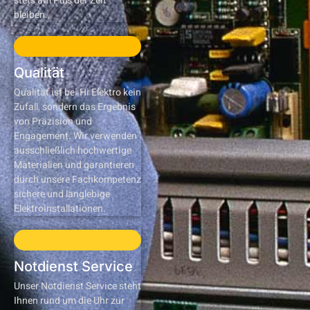
stets am Puls der Zeit
bleiben.
Qualität
Qualität ist bei Hi Elektro kein
Zufall, sondern das Ergebnis
von Präzision und
Engagement. Wir verwenden
ausschließlich hochwertige
Materialien und garantieren
durch unsere Fachkompetenz
sichere und langlebige
Elektroinstallationen.
Notdienst Service
Unser Notdienst Service steht
Ihnen rund um die Uhr zur