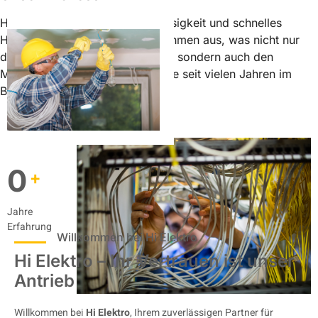
Hohes Qualitätsniveau, Zuverlässigkeit und schnelles
Handeln zeichnet unser Unternehmen aus, was nicht nur
der erfahrenen Geschäftsleitung, sondern auch den
Mitarbeitern zu verdanken ist, die seit vielen Jahren im
Betrieb beschäftigt sind.
0
+
Jahre
Erfahrung
Willkommen bei Hi Elektro
Hi Elektro – Ihr Vertrauen ist unser
Antrieb
Willkommen bei
Hi Elektro
, Ihrem zuverlässigen Partner für