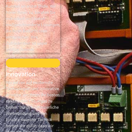
Zufriedenheit unserer
Kunden an erster Stelle. Wir
hören Ihnen zu, beraten Sie
individuell und bieten
maßgeschneiderte Lösungen,
die Ihren Bedürfnissen
entsprechen. Ihre
Zufriedenheit ist unser
größter Antrieb.
Innovation
Wir setzen auf modernste
Technologien und innovative
Ansätze, um Ihnen die besten
elektrischen Lösungen zu
bieten. Durch kontinuierliche
Weiterbildung und den
Einsatz neuester Technik
sorgen wir dafür, dass wir