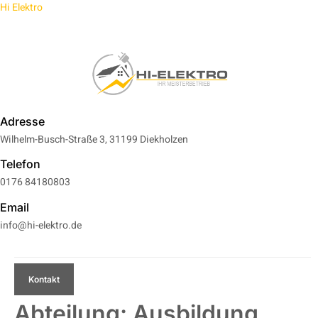
Hi Elektro
EAM
FAQ
KARRIERE
Adresse
Wilhelm-Busch-Straße 3, 31199 Diekholzen
Telefon
0176 84180803
Email
info@hi-elektro.de
Kontakt
Abteilung:
Ausbildung