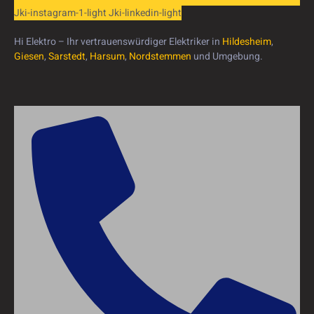
Jki-instagram-1-light
Jki-linkedin-light
Hi Elektro – Ihr vertrauenswürdiger Elektriker in
Hildesheim
,
Giesen
,
Sarstedt
,
Harsum
,
Nordstemmen
und Umgebung.